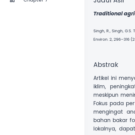
Judul Asli
Traditional agr
Singh, R., Singh, G.S
Environ. 2, 296–316 (
Abstrak
Artikel ini me
iklim, pening
meskipun menin
Fokus pada per
mengingat anc
bahan bakar fos
lokalnya, dapa