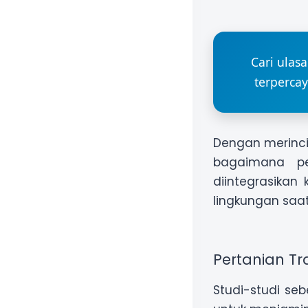
Cari ulas
terpercay
Dengan merinci 
bagaimana pe
diintegrasika
lingkungan saat 
Pertanian Tr
Studi-studi se