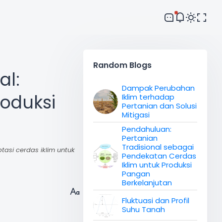
Comment
Random Blogs
al:
Dampak Perubahan
Irul
roduksi
Iklim terhadap
Terima kasih ibu Rey. Moga isi yang sede...
Pertanian dan Solusi
Mitigasi
Reyne Raea
Pendahuluan:
Pertanian
anak kedua saya paling suka sains,
Tradisional sebagai
tasi cerdas iklim untuk
terma...
Pendekatan Cerdas
Iklim untuk Produksi
Pangan
Berkelanjutan
Fluktuasi dan Profil
Suhu Tanah