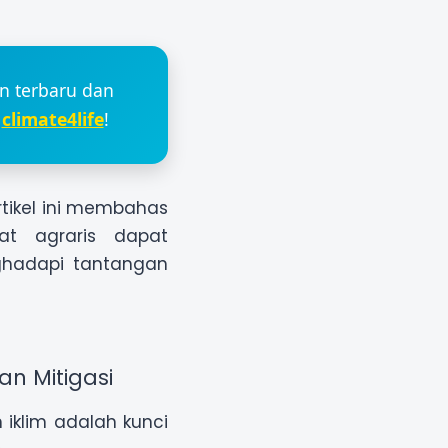
an terbaru dan
i
climate4life
!
artikel ini membahas
at agraris dapat
ghadapi tantangan
an Mitigasi
iklim adalah kunci