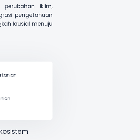
perubahan iklim,
grasi pengetahuan
gkah krusial menuju
rtanian
anian
ekosistem