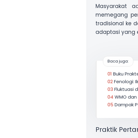
Masyarakat a
memegang pera
tradisional ke 
adaptasi yang e
Baca juga:
Buku Prakt
Fenologi:
Fluktuasi 
WMO dan F
Dampak Pe
Praktik Pert