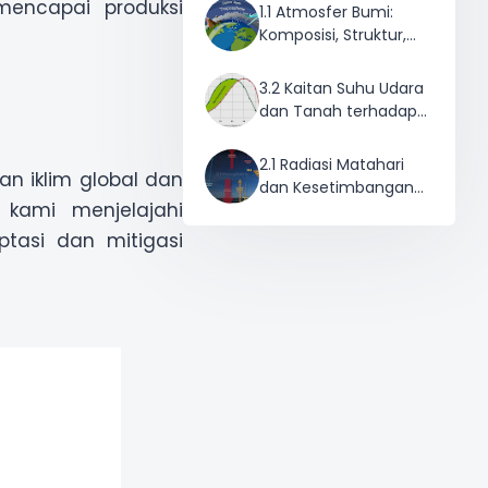
mencapai produksi
1.1 Atmosfer Bumi:
Komposisi, Struktur,
dan Fungsi
3.2 Kaitan Suhu Udara
dan Tanah terhadap
Tanaman
2.1 Radiasi Matahari
n iklim global dan
dan Kesetimbangan
 kami menjelajahi
Energi
ptasi dan mitigasi