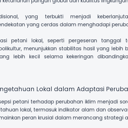
 ketahanan pangan global dan kualitas lingkungan
disional, yang terbukti menjadi keberlanjut
ndekatan yang cerdas dalam menghadapi perubah
asi petani lokal, seperti pergeseran tanggal ta
likultur, menunjukkan stabilitas hasil yang lebih
 yang lebih kecil selama kekeringan dibanding
Pengetahuan Lokal dalam Adaptasi Peruba
sepsi petani terhadap perubahan iklim menjadi s
getahuan lokal, termasuk indikator alam dan observas
emainkan peran krusial dalam merancang strategi a