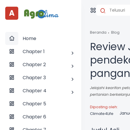
A
Beranda
Blog
Home
Review J
Chapter 1
pendeka
Chapter 2
pangan 
Chapter 3
Jelajahi kearifan pe
Chapter 4
pertanian berkelanju
Chapter 5
Diposting oleh:
Janua
Climate4Life
Chapter 6
Chapter 7