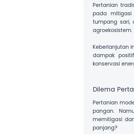
Pertanian tradi
pada mitigasi p
tumpang sari, 
agroekosistem.
Keberlanjutan i
dampak positi
konservasi energ
Dilema Perta
Pertanian mode
pangan. Namu
memitigasi da
panjang?