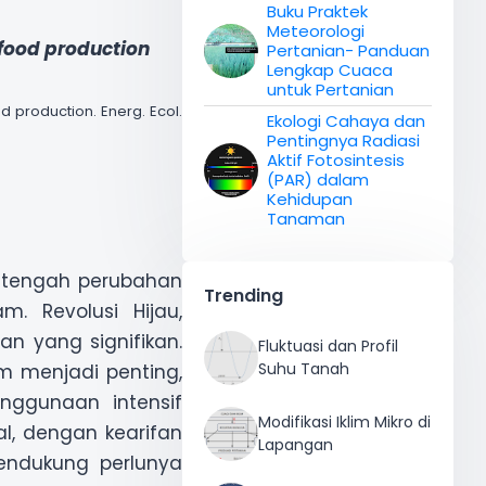
Buku Praktek
atau
Whatsapp
Email
Meteorologi
 food production
Pertanian- Panduan
Lengkap Cuaca
untuk Pertanian
od production. Energ. Ecol.
Ekologi Cahaya dan
Pentingnya Radiasi
Aktif Fotosintesis
(PAR) dalam
Kehidupan
Tanaman
di tengah perubahan
Trending
. Revolusi Hijau,
n yang signifikan.
Fluktuasi dan Profil
Suhu Tanah
im menjadi penting,
nggunaan intensif
Modifikasi Iklim Mikro di
al, dengan kearifan
Lapangan
 mendukung perlunya