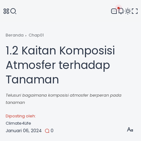
Comment
Beranda
Chap01
1.2 Kaitan Komposisi
Irul
Terima kasih ibu Rey. Moga isi yang sede...
Atmosfer terhadap
Tanaman
Reyne Raea
anak kedua saya paling suka sains,
terma...
Telusuri bagaimana komposisi atmosfer berperan pada
tanaman
Diposting oleh:
Climate4Life
Januari 06, 2024
0